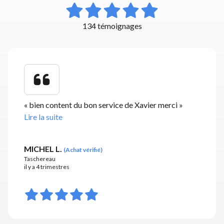
134 témoignages
«
bien content du bon service de Xavier merci
»
Lire la suite
MICHEL L.
(
Achat vérifié
)
Taschereau
il y a 4 trimestres