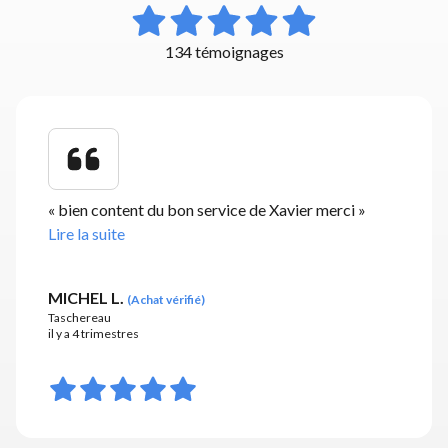
134 témoignages
«
bien content du bon service de Xavier merci
»
Lire la suite
MICHEL L.
(
Achat vérifié
)
Taschereau
il y a 4 trimestres