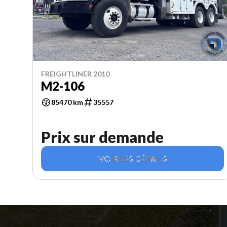
FREIGHTLINER 2010
M2-106
85470 km
35557
Prix sur demande
VOIR LES DÉTAILS