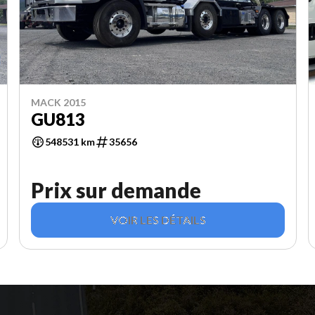
MACK 2015
GU813
548531 km
35656
Prix sur demande
VOIR LES DÉTAILS