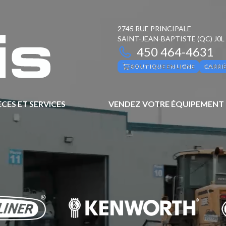
2745 RUE PRINCIPALE
SAINT-JEAN-BAPTISTE
(QC)
J0L
450 464-4631
BOUTIQUE EN LIGNE
CARRI
ÈCES ET SERVICES
VENDEZ VOTRE ÉQUIPEMENT