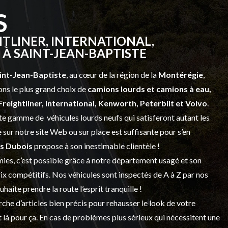
S
TLINER, INTERNATIONAL,
À SAINT-JEAN-BAPTISTE
int-Jean-Baptiste
, au cœur de la région de la
Montérégie
,
ns le plus grand choix de
camions lourds et
camions à eau,
Freightliner, International, Kenworth, Peterbilt et Volvo
.
vaste gamme de
véhicules lourds neufs
qui satisferont autant les
sur notre site Web ou sur place est suffisante pour s’en
s Dubois
propose à son inestimable clientèle !
ies, c’est possible grâce à notre
département usagé
et son
prix compétitifs. Nos véhicules sont inspectés de A à Z par nos
 souhaite prendre la route l’esprit tranquille !
che d’articles bien précis pour rehausser le look de votre
 là pour ça. En cas de problèmes plus sérieux qui nécessitent une