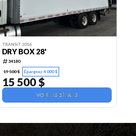
TRANSIT 2016
DRY BOX 28'
34180
19 500 $
Épargnez 4 000 $
15 500 $
VOIR LES DÉTAILS