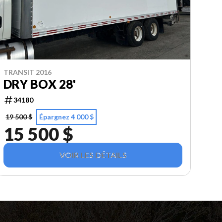
TRANSIT 2016
DRY BOX 28'
34180
19 500 $
Épargnez 4 000 $
15 500 $
VOIR LES DÉTAILS