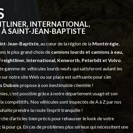
S
TLINER, INTERNATIONAL,
À SAINT-JEAN-BAPTISTE
int-Jean-Baptiste
, au cœur de la région de la
Montérégie
,
ns le plus grand choix de
camions lourds et
camions à eau,
Freightliner, International, Kenworth, Peterbilt et Volvo
.
vaste gamme de
véhicules lourds neufs
qui satisferont autant les
sur notre site Web ou sur place est suffisante pour s’en
s Dubois
propose à son inestimable clientèle !
ies, c’est possible grâce à notre
département usagé
et son
prix compétitifs. Nos véhicules sont inspectés de A à Z par nos
 souhaite prendre la route l’esprit tranquille !
che d’articles bien précis pour rehausser le look de votre
 là pour ça. En cas de problèmes plus sérieux qui nécessitent une