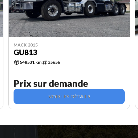
MACK 2015
GU813
548531 km
35656
Prix sur demande
VOIR LES DÉTAILS