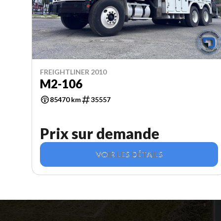
FREIGHTLINER 2010
M2-106
85470 km
35557
Prix sur demande
VOIR LES DÉTAILS