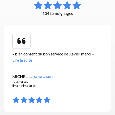
134 témoignages
«
bien content du bon service de Xavier merci
»
Lire la suite
MICHEL L.
(
Achat vérifié
)
Taschereau
il y a 4 trimestres