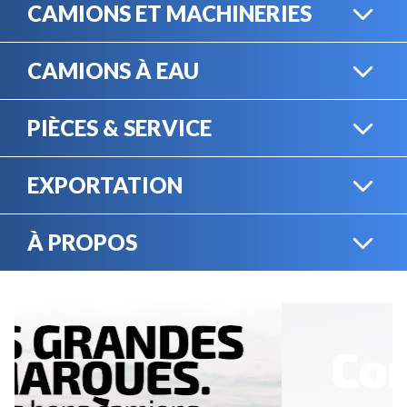
CAMIONS ET MACHINERIES
CAMIONS À EAU
CAMIONS LOURDS
PIÈCES & SERVICE
CAMIONS À EAU
EXPORTATION
BOUTIQUE EN LIGNE
MACHINERIE LOURDE
À PROPOS
EXPORTATION
LOCATION
CARRIÈRES
SERVICE MÉCANIQUE
VENDEZ VOTRE
ÉQUIPEMENT