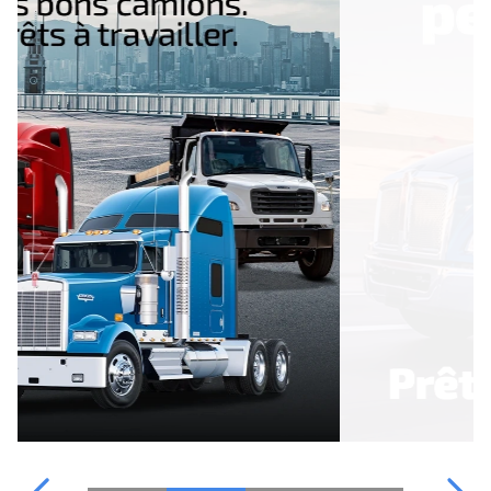
PIÈCES À EAU
NOTRE ÉQUIPE
POINT S
FINANCEMENT
CATALOGUE
UNITEDBUILT
NOUS JOINDRE
TRUCKPRO
VIDÉOS ET
INFORMATIONS