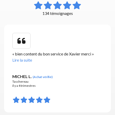
134 témoignages
«
bien content du bon service de Xavier merci
»
Lire la suite
MICHEL L.
(
Achat vérifié
)
Taschereau
il y a 4 trimestres