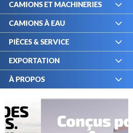
CAMIONS ET MACHINERIES
CAMIONS À EAU
CAMIONS LOURDS
PIÈCES & SERVICE
CAMIONS À EAU
EXPORTATION
BOUTIQUE EN LIGNE
MACHINERIE LOURDE
À PROPOS
EXPORTATION
LOCATION
CARRIÈRES
SERVICE MÉCANIQUE
VENDEZ VOTRE
ÉQUIPEMENT