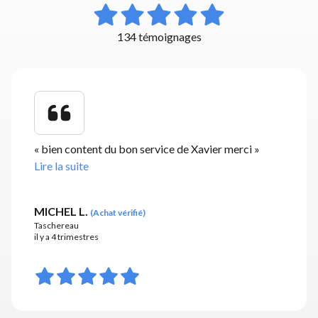
134 témoignages
«
bien content du bon service de Xavier merci
»
Lire la suite
MICHEL L.
(
Achat vérifié
)
Taschereau
il y a 4 trimestres