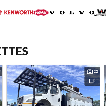
ETTES
8
22