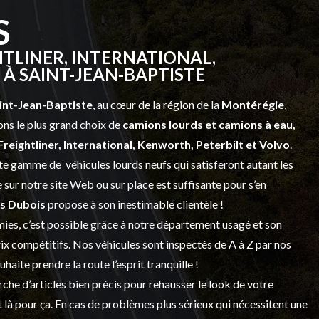
S
TLINER, INTERNATIONAL,
À SAINT-JEAN-BAPTISTE
int-Jean-Baptiste
, au cœur de la région de la
Montérégie
,
ns le plus grand choix de
camions lourds et
camions à eau,
Freightliner, International, Kenworth, Peterbilt et Volvo
.
vaste gamme de
véhicules lourds neufs
qui satisferont autant les
sur notre site Web ou sur place est suffisante pour s’en
s Dubois
propose à son inestimable clientèle !
ies, c’est possible grâce à notre
département usagé
et son
prix compétitifs. Nos véhicules sont inspectés de A à Z par nos
 souhaite prendre la route l’esprit tranquille !
che d’articles bien précis pour rehausser le look de votre
 là pour ça. En cas de problèmes plus sérieux qui nécessitent une