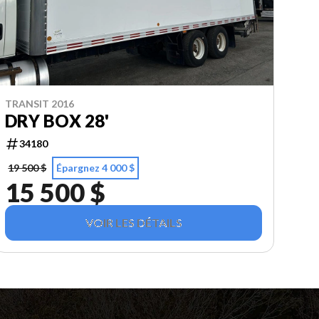
TRANSIT 2016
DRY BOX 28'
34180
19 500 $
Épargnez 4 000 $
15 500 $
VOIR LES DÉTAILS