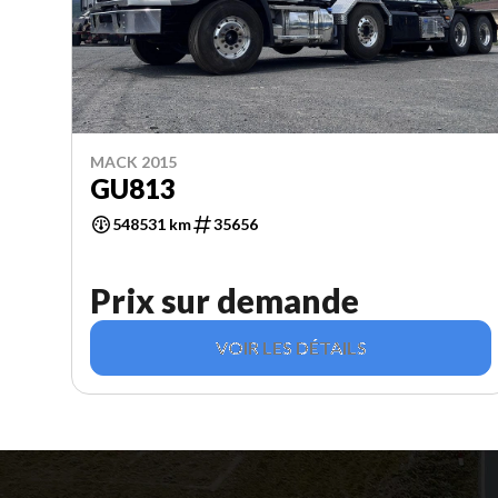
MACK 2015
GU813
548531 km
35656
Prix sur demande
VOIR LES DÉTAILS