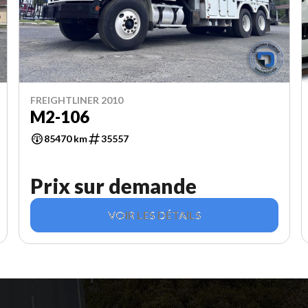
FREIGHTLINER 2010
M2-106
85470 km
35557
Prix sur demande
VOIR LES DÉTAILS