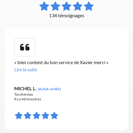
134 témoignages
«
bien content du bon service de Xavier merci
»
Lire la suite
MICHEL L.
(
Achat vérifié
)
Taschereau
il y a 4 trimestres