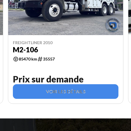
FREIGHTLINER 2010
M2-106
85470 km
35557
Prix sur demande
VOIR LES DÉTAILS