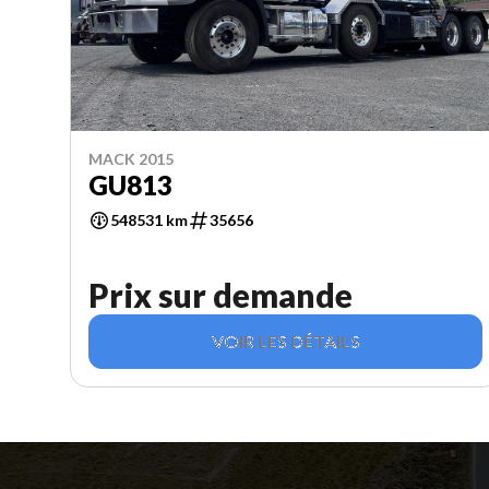
MACK 2015
GU813
548531 km
35656
Prix sur demande
VOIR LES DÉTAILS