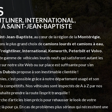
S
TLINER, INTERNATIONAL,
À SAINT-JEAN-BAPTISTE
int-Jean-Baptiste
, au cœur de la région de la
Montérégie
,
ns le plus grand choix de
camions lourds et
camions à eau,
Freightliner, International, Kenworth, Peterbilt et Volvo
.
vaste gamme de
véhicules lourds neufs
qui satisferont autant les
sur notre site Web ou sur place est suffisante pour s’en
s Dubois
propose à son inestimable clientèle !
ies, c’est possible grâce à notre
département usagé
et son
prix compétitifs. Nos véhicules sont inspectés de A à Z par nos
 souhaite prendre la route l’esprit tranquille !
che d’articles bien précis pour rehausser le look de votre
 là pour ça. En cas de problèmes plus sérieux qui nécessitent une