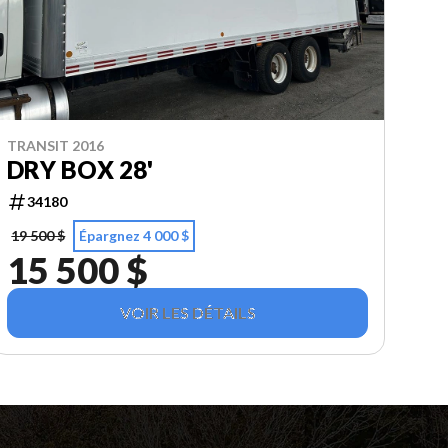
TRANSIT 2016
DRY BOX 28'
34180
19 500 $
Épargnez 4 000 $
15 500 $
VOIR LES DÉTAILS