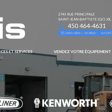
2745 RUE PRINCIPALE
SAINT-JEAN-BAPTISTE
(QC)
J0L
450 464-4631
BOUTIQUE EN LIGNE
CARRI
ÈCES ET SERVICES
VENDEZ VOTRE ÉQUIPEMENT