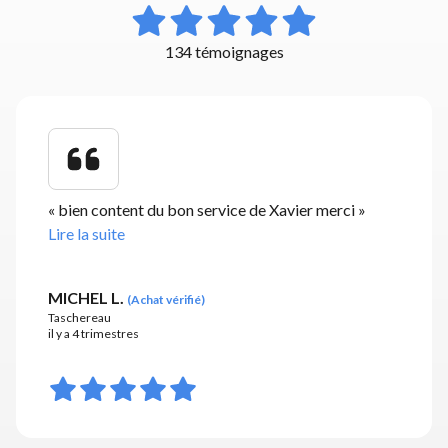
134 témoignages
«
bien content du bon service de Xavier merci
»
Lire la suite
MICHEL L.
(
Achat vérifié
)
Taschereau
il y a 4 trimestres