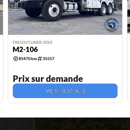
FREIGHTLINER 2010
M2-106
85470 km
35557
Prix sur demande
VOIR LES DÉTAILS