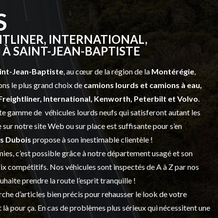
S
TLINER, INTERNATIONAL,
À SAINT-JEAN-BAPTISTE
int-Jean-Baptiste
, au cœur de la région de la
Montérégie
,
ns le plus grand choix de
camions lourds et
camions à eau,
Freightliner, International, Kenworth, Peterbilt et Volvo
.
vaste gamme de
véhicules lourds neufs
qui satisferont autant les
sur notre site Web ou sur place est suffisante pour s’en
s Dubois
propose à son inestimable clientèle !
ies, c’est possible grâce à notre
département usagé
et son
prix compétitifs. Nos véhicules sont inspectés de A à Z par nos
 souhaite prendre la route l’esprit tranquille !
che d’articles bien précis pour rehausser le look de votre
 là pour ça. En cas de problèmes plus sérieux qui nécessitent une