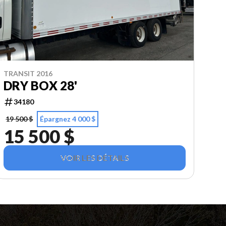
TRANSIT 2016
DRY BOX 28'
34180
19 500 $
Épargnez 4 000 $
15 500 $
VOIR LES DÉTAILS