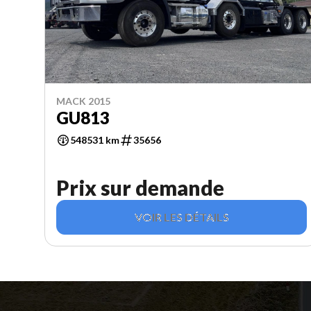
MACK 2015
GU813
548531 km
35656
Prix sur demande
VOIR LES DÉTAILS