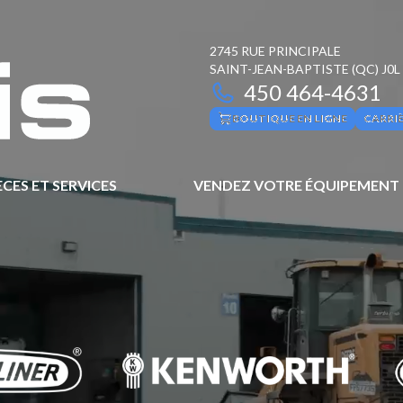
2745 RUE PRINCIPALE
SAINT-JEAN-BAPTISTE
(QC)
J0L
450 464-4631
BOUTIQUE EN LIGNE
CARRI
ÈCES ET SERVICES
VENDEZ VOTRE ÉQUIPEMENT