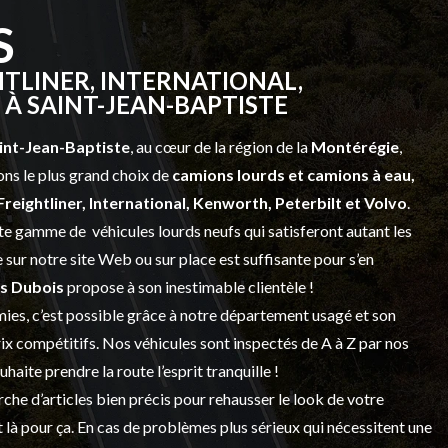
S
TLINER, INTERNATIONAL,
À SAINT-JEAN-BAPTISTE
int-Jean-Baptiste
, au cœur de la région de la
Montérégie
,
ns le plus grand choix de
camions lourds et
camions à eau,
Freightliner, International, Kenworth, Peterbilt et Volvo
.
vaste gamme de
véhicules lourds neufs
qui satisferont autant les
sur notre site Web ou sur place est suffisante pour s’en
s Dubois
propose à son inestimable clientèle !
ies, c’est possible grâce à notre
département usagé
et son
prix compétitifs. Nos véhicules sont inspectés de A à Z par nos
 souhaite prendre la route l’esprit tranquille !
che d’articles bien précis pour rehausser le look de votre
 là pour ça. En cas de problèmes plus sérieux qui nécessitent une