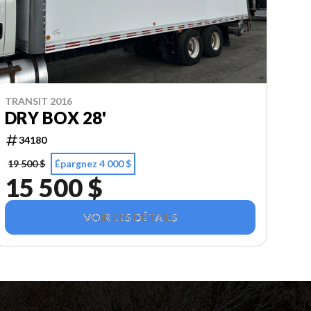
TRANSIT 2016
DRY BOX 28'
34180
19 500 $
Épargnez 4 000 $
15 500 $
VOIR LES DÉTAILS