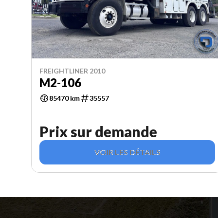
FREIGHTLINER 2010
M2-106
85470 km
35557
Prix sur demande
VOIR LES DÉTAILS