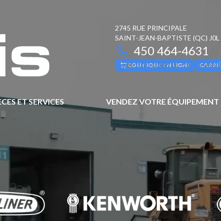
2745 RUE PRINCIPALE
SAINT-JEAN-BAPTISTE
(QC)
J0L
450 464-4631
BOUTIQUE EN LIGNE
CARRI
ÈCES ET SERVICES
VENDEZ VOTRE ÉQUIPEMENT