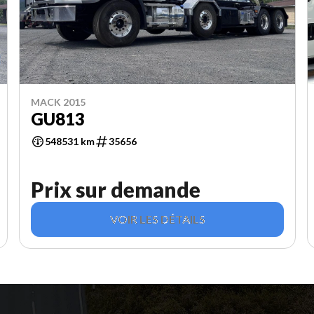
MACK 2015
GU813
548531 km
35656
Prix sur demande
VOIR LES DÉTAILS