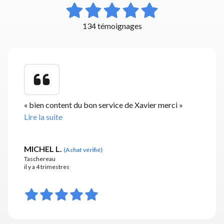
134 témoignages
«
bien content du bon service de Xavier merci
»
Lire la suite
MICHEL L.
(
Achat vérifié
)
Taschereau
il y a 4 trimestres