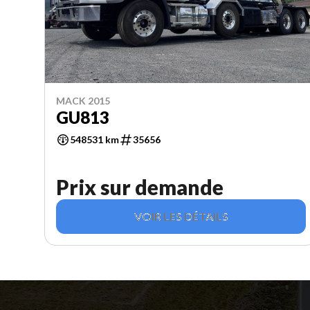
MACK 2015
GU813
548531 km
35656
Prix sur demande
VOIR LES DÉTAILS