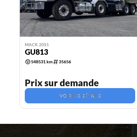
MACK 2015
GU813
548531 km
35656
Prix sur demande
VOIR LES DÉTAILS