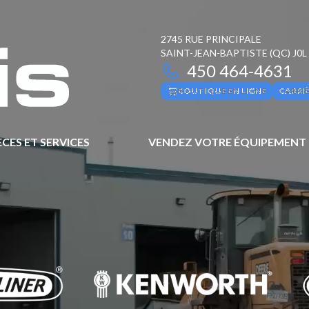
2745 RUE PRINCIPALE
SAINT-JEAN-BAPTISTE
(QC)
J0L
450 464-4631
BOUTIQUE EN LIGNE
CARRI
ÈCES ET SERVICES
VENDEZ VOTRE ÉQUIPEMENT