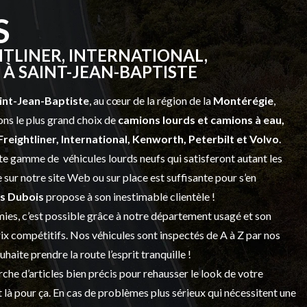
S
TLINER, INTERNATIONAL,
À SAINT-JEAN-BAPTISTE
int-Jean-Baptiste
, au cœur de la région de la
Montérégie
,
ns le plus grand choix de
camions lourds et
camions à eau,
Freightliner, International, Kenworth, Peterbilt et Volvo
.
vaste gamme de
véhicules lourds neufs
qui satisferont autant les
sur notre site Web ou sur place est suffisante pour s’en
s Dubois
propose à son inestimable clientèle !
ies, c’est possible grâce à notre
département usagé
et son
prix compétitifs. Nos véhicules sont inspectés de A à Z par nos
 souhaite prendre la route l’esprit tranquille !
che d’articles bien précis pour rehausser le look de votre
 là pour ça. En cas de problèmes plus sérieux qui nécessitent une