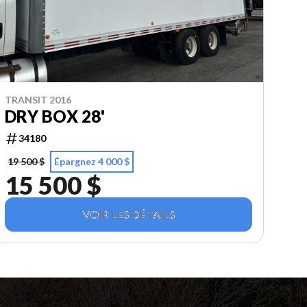
TRANSIT 2016
DRY BOX 28'
34180
19 500 $
Épargnez 4 000 $
15 500 $
VOIR LES DÉTAILS