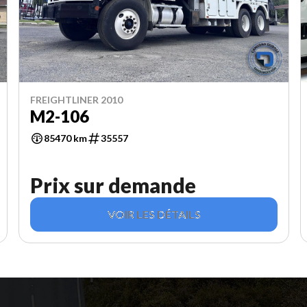
FREIGHTLINER 2010
M2-106
85470 km
35557
Prix sur demande
VOIR LES DÉTAILS