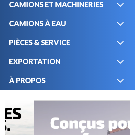
CAMIONS ET MACHINERIES
CAMIONS À EAU
CAMIONS LOURDS
PIÈCES & SERVICE
CAMIONS À EAU
EXPORTATION
BOUTIQUE EN LIGNE
MACHINERIE LOURDE
À PROPOS
EXPORTATION
LOCATION
CARRIÈRES
SERVICE MÉCANIQUE
VENDEZ VOTRE
ÉQUIPEMENT