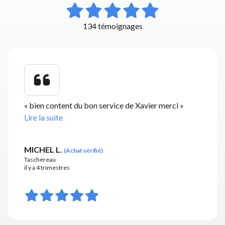
134 témoignages
«
bien content du bon service de Xavier merci
»
Lire la suite
MICHEL L.
(
Achat vérifié
)
Taschereau
il y a 4 trimestres