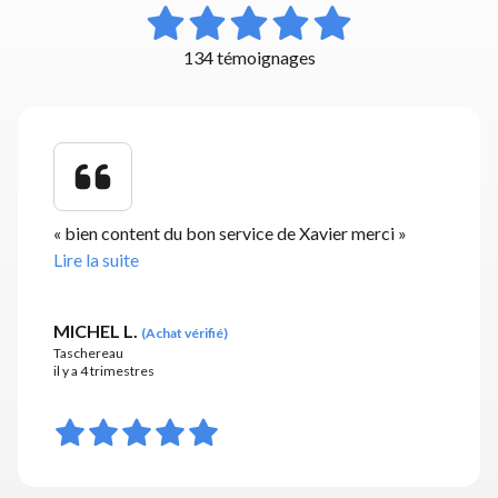
134 témoignages
«
bien content du bon service de Xavier merci
»
Lire la suite
MICHEL L.
(
Achat vérifié
)
Taschereau
il y a 4 trimestres