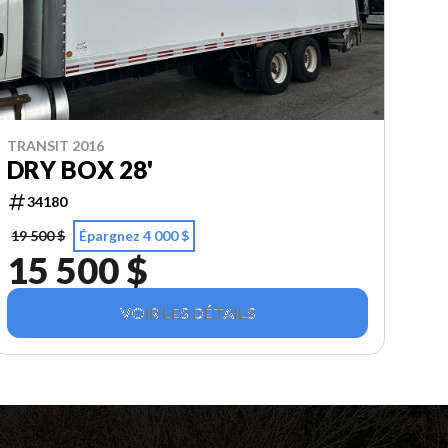
TRANSIT 2016
DRY BOX 28'
34180
19 500 $
Épargnez 4 000 $
15 500 $
VOIR LES DÉTAILS