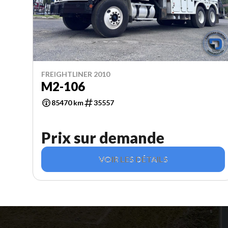
FREIGHTLINER 2010
M2-106
85470 km
35557
Prix sur demande
VOIR LES DÉTAILS