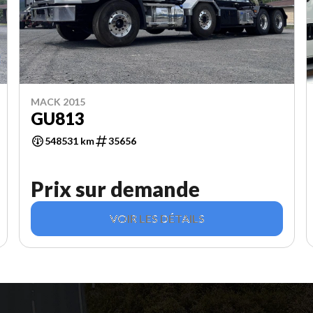
MACK 2015
GU813
548531 km
35656
Prix sur demande
VOIR LES DÉTAILS