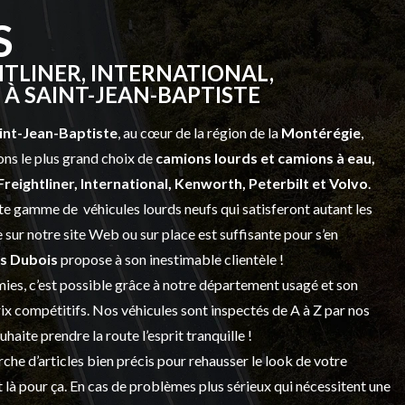
S
TLINER, INTERNATIONAL,
À SAINT-JEAN-BAPTISTE
int-Jean-Baptiste
, au cœur de la région de la
Montérégie
,
ns le plus grand choix de
camions lourds et
camions à eau,
Freightliner, International, Kenworth, Peterbilt et Volvo
.
vaste gamme de
véhicules lourds neufs
qui satisferont autant les
sur notre site Web ou sur place est suffisante pour s’en
s Dubois
propose à son inestimable clientèle !
ies, c’est possible grâce à notre
département usagé
et son
prix compétitifs. Nos véhicules sont inspectés de A à Z par nos
 souhaite prendre la route l’esprit tranquille !
che d’articles bien précis pour rehausser le look de votre
 là pour ça. En cas de problèmes plus sérieux qui nécessitent une