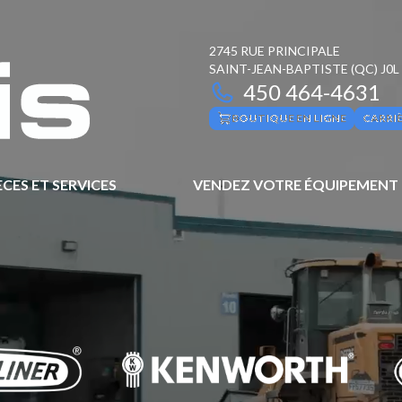
2745 RUE PRINCIPALE
SAINT-JEAN-BAPTISTE
(QC)
J0L
450 464-4631
BOUTIQUE EN LIGNE
CARRI
ÈCES ET SERVICES
VENDEZ VOTRE ÉQUIPEMENT