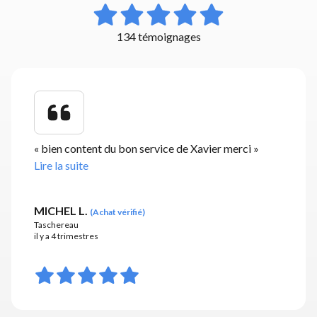
134 témoignages
«
bien content du bon service de Xavier merci
»
Lire la suite
MICHEL L.
(
Achat vérifié
)
Taschereau
il y a 4 trimestres