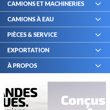
CAMIONS ET MACHINERIES
CAMIONS À EAU
CAMIONS LOURDS
PIÈCES & SERVICE
CAMIONS À EAU
EXPORTATION
BOUTIQUE EN LIGNE
MACHINERIE LOURDE
À PROPOS
EXPORTATION
LOCATION
CARRIÈRES
SERVICE MÉCANIQUE
VENDEZ VOTRE
ÉQUIPEMENT