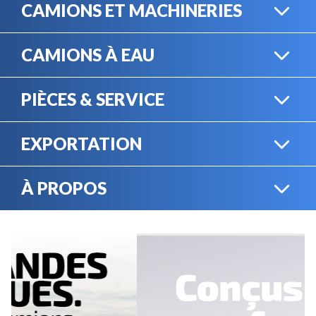
CAMIONS ET MACHINERIES
CAMIONS À EAU
CAMIONS LOURDS
PIÈCES & SERVICE
CAMIONS À EAU
EXPORTATION
BOUTIQUE EN LIGNE
MACHINERIE LOURDE
À PROPOS
EXPORTATION
LOCATION
CARRIÈRES
SERVICE MÉCANIQUE
VENDEZ VOTRE
ÉQUIPEMENT