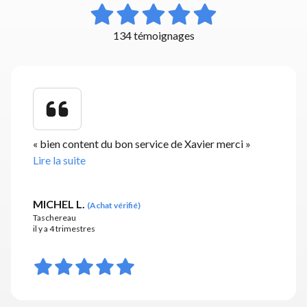
134 témoignages
«
bien content du bon service de Xavier merci
»
Lire la suite
MICHEL L.
(
Achat vérifié
)
Taschereau
il y a 4 trimestres