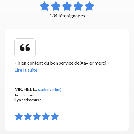
134 témoignages
«
bien content du bon service de Xavier merci
»
Lire la suite
MICHEL L.
(
Achat vérifié
)
Taschereau
il y a 4 trimestres