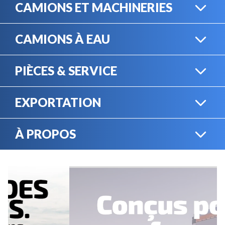
CAMIONS ET MACHINERIES
CAMIONS À EAU
CAMIONS LOURDS
PIÈCES & SERVICE
CAMIONS À EAU
EXPORTATION
BOUTIQUE EN LIGNE
MACHINERIE LOURDE
À PROPOS
EXPORTATION
LOCATION
CARRIÈRES
SERVICE MÉCANIQUE
VENDEZ VOTRE
ÉQUIPEMENT