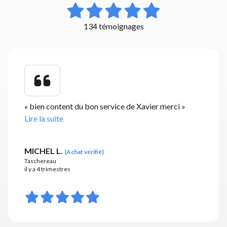
134 témoignages
«
bien content du bon service de Xavier merci
»
Lire la suite
MICHEL L.
(
Achat vérifié
)
Taschereau
il y a 4 trimestres