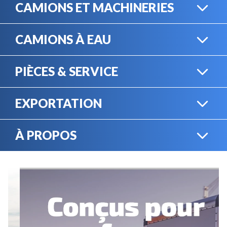
CAMIONS ET MACHINERIES
CAMIONS À EAU
CAMIONS LOURDS
PIÈCES & SERVICE
CAMIONS À EAU
EXPORTATION
BOUTIQUE EN LIGNE
MACHINERIE LOURDE
À PROPOS
EXPORTATION
LOCATION
CARRIÈRES
SERVICE MÉCANIQUE
VENDEZ VOTRE
ÉQUIPEMENT