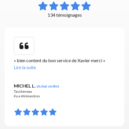
134 témoignages
«
bien content du bon service de Xavier merci
»
Lire la suite
MICHEL L.
(
Achat vérifié
)
Taschereau
il y a 4 trimestres