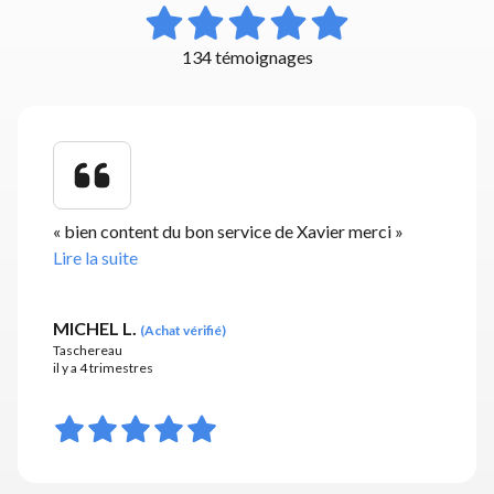
134 témoignages
«
bien content du bon service de Xavier merci
»
Lire la suite
MICHEL L.
(
Achat vérifié
)
Taschereau
il y a 4 trimestres