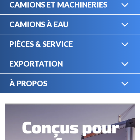
CAMIONS ET MACHINERIES
CAMIONS À EAU
CAMIONS LOURDS
PIÈCES & SERVICE
CAMIONS À EAU
EXPORTATION
BOUTIQUE EN LIGNE
MACHINERIE LOURDE
À PROPOS
EXPORTATION
LOCATION
CARRIÈRES
SERVICE MÉCANIQUE
VENDEZ VOTRE
ÉQUIPEMENT