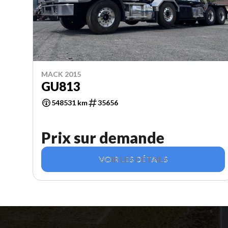
MACK 2015
GU813
548531 km
35656
Prix sur demande
VOIR LES DÉTAILS