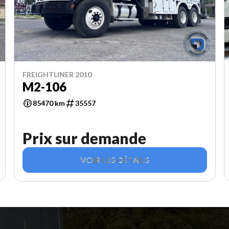
FREIGHTLINER 2010
M2-106
85470 km
35557
Prix sur demande
VOIR LES DÉTAILS