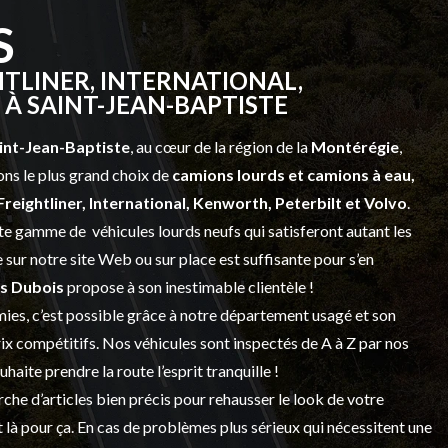
S
TLINER, INTERNATIONAL,
À SAINT-JEAN-BAPTISTE
int-Jean-Baptiste
, au cœur de la région de la
Montérégie
,
ns le plus grand choix de
camions lourds et
camions à eau,
Freightliner, International, Kenworth, Peterbilt et Volvo
.
vaste gamme de
véhicules lourds neufs
qui satisferont autant les
sur notre site Web ou sur place est suffisante pour s’en
s Dubois
propose à son inestimable clientèle !
ies, c’est possible grâce à notre
département usagé
et son
prix compétitifs. Nos véhicules sont inspectés de A à Z par nos
 souhaite prendre la route l’esprit tranquille !
che d’articles bien précis pour rehausser le look de votre
 là pour ça. En cas de problèmes plus sérieux qui nécessitent une