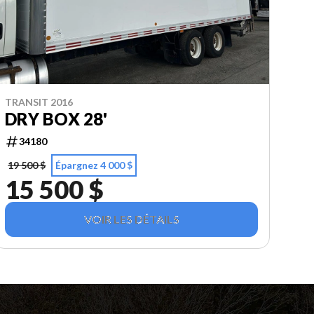
TRANSIT 2016
DRY BOX 28'
34180
19 500 $
Épargnez 4 000 $
15 500 $
VOIR LES DÉTAILS