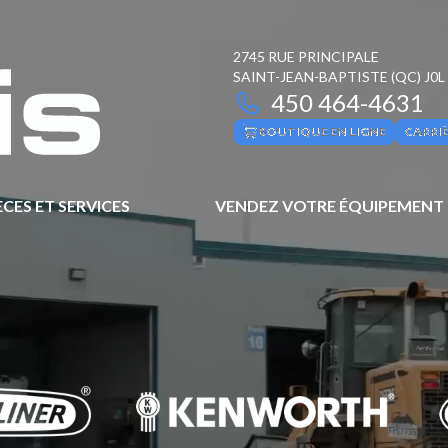
2745 RUE PRINCIPALE
SAINT-JEAN-BAPTISTE
(QC)
J0L
450 464-4631
BOUTIQUE EN LIGNE
CARRI
ÈCES ET SERVICES
VENDEZ VOTRE ÉQUIPEMENT