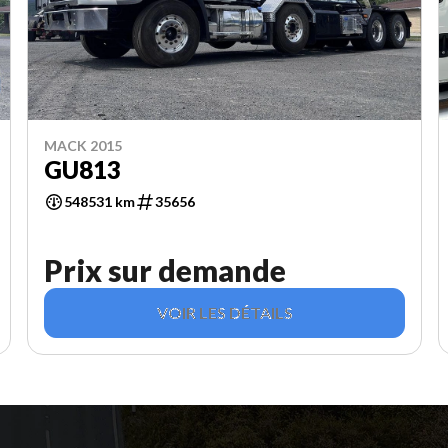
MACK 2015
GU813
548531 km
35656
Prix sur demande
VOIR LES DÉTAILS