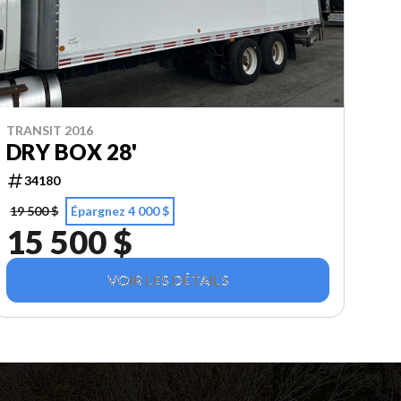
TRANSIT 2016
DRY BOX 28'
34180
19 500 $
Épargnez 4 000 $
15 500 $
VOIR LES DÉTAILS