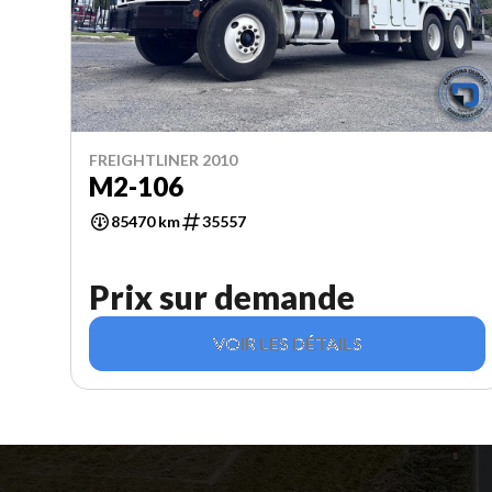
FREIGHTLINER 2010
M2-106
85470 km
35557
Prix sur demande
VOIR LES DÉTAILS