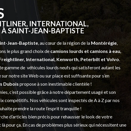
S
TLINER, INTERNATIONAL,
À SAINT-JEAN-BAPTISTE
int-Jean-Baptiste
, au cœur de la région de la
Montérégie
,
ns le plus grand choix de
camions lourds et
camions à eau,
Freightliner, International, Kenworth, Peterbilt et Volvo
.
vaste gamme de
véhicules lourds neufs
qui satisferont autant les
sur notre site Web ou sur place est suffisante pour s’en
s Dubois
propose à son inestimable clientèle !
ies, c’est possible grâce à notre
département usagé
et son
prix compétitifs. Nos véhicules sont inspectés de A à Z par nos
 souhaite prendre la route l’esprit tranquille !
che d’articles bien précis pour rehausser le look de votre
 là pour ça. En cas de problèmes plus sérieux qui nécessitent une