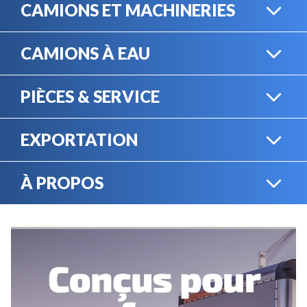
CAMIONS ET MACHINERIES
CAMIONS À EAU
CAMIONS LOURDS
PIÈCES & SERVICE
CAMIONS À EAU
EXPORTATION
BOUTIQUE EN LIGNE
MACHINERIE LOURDE
À PROPOS
EXPORTATION
LOCATION
CARRIÈRES
SERVICE MÉCANIQUE
VENDEZ VOTRE
ÉQUIPEMENT