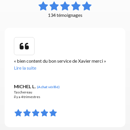
134 témoignages
«
bien content du bon service de Xavier merci
»
Lire la suite
MICHEL L.
(
Achat vérifié
)
Taschereau
il y a 4 trimestres