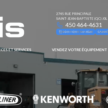
2745 RUE PRINCIPALE
SAINT-JEAN-BAPTISTE
(QC)
J0L
450 464-4631
BOUTIQUE EN LIGNE
CARRI
ÈCES ET SERVICES
VENDEZ VOTRE ÉQUIPEMENT