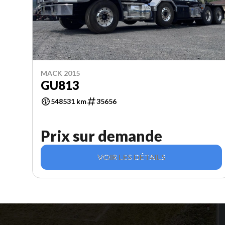
MACK 2015
GU813
548531 km
35656
Prix sur demande
VOIR LES DÉTAILS