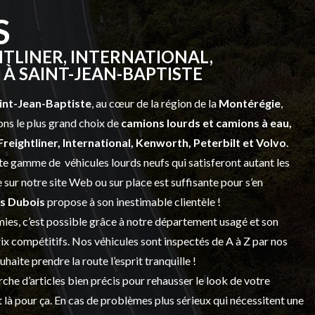
S
TLINER, INTERNATIONAL,
À SAINT-JEAN-BAPTISTE
int-Jean-Baptiste
, au cœur de la région de la
Montérégie
,
ns le plus grand choix de
camions lourds et
camions à eau,
Freightliner, International, Kenworth, Peterbilt et Volvo
.
vaste gamme de
véhicules lourds neufs
qui satisferont autant les
sur notre site Web ou sur place est suffisante pour s’en
s Dubois
propose à son inestimable clientèle !
ies, c’est possible grâce à notre
département usagé
et son
prix compétitifs. Nos véhicules sont inspectés de A à Z par nos
 souhaite prendre la route l’esprit tranquille !
che d’articles bien précis pour rehausser le look de votre
 là pour ça. En cas de problèmes plus sérieux qui nécessitent une