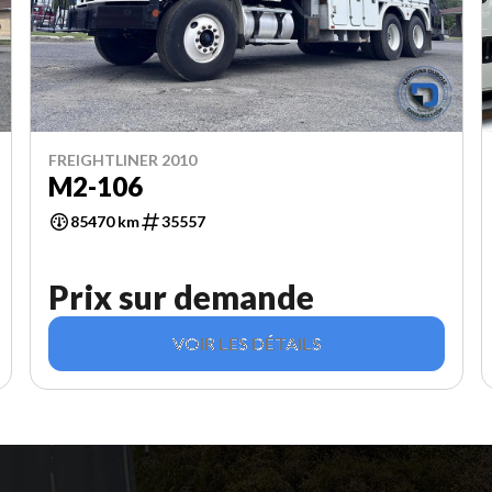
FREIGHTLINER 2010
M2-106
85470 km
35557
Prix sur demande
VOIR LES DÉTAILS