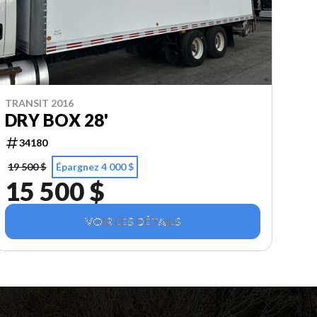
TRANSIT 2016
DRY BOX 28'
34180
19 500 $
Épargnez 4 000 $
15 500 $
VOIR LES DÉTAILS