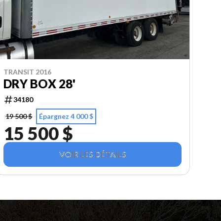
TRANSIT 2016
DRY BOX 28'
34180
19 500 $
Épargnez 4 000 $
15 500 $
VOIR LES DÉTAILS