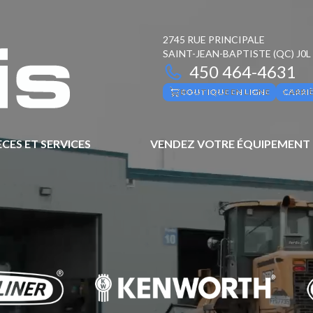
2745 RUE PRINCIPALE
SAINT-JEAN-BAPTISTE
(QC)
J0L
450 464-4631
BOUTIQUE EN LIGNE
CARRI
ÈCES ET SERVICES
VENDEZ VOTRE ÉQUIPEMENT