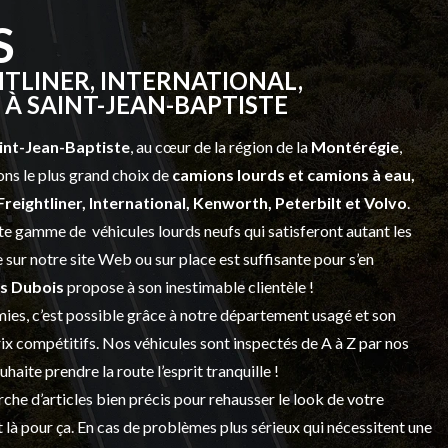
S
TLINER, INTERNATIONAL,
À SAINT-JEAN-BAPTISTE
int-Jean-Baptiste
, au cœur de la région de la
Montérégie
,
ns le plus grand choix de
camions lourds et
camions à eau,
Freightliner, International, Kenworth, Peterbilt et Volvo
.
vaste gamme de
véhicules lourds neufs
qui satisferont autant les
sur notre site Web ou sur place est suffisante pour s’en
s Dubois
propose à son inestimable clientèle !
ies, c’est possible grâce à notre
département usagé
et son
prix compétitifs. Nos véhicules sont inspectés de A à Z par nos
 souhaite prendre la route l’esprit tranquille !
che d’articles bien précis pour rehausser le look de votre
 là pour ça. En cas de problèmes plus sérieux qui nécessitent une