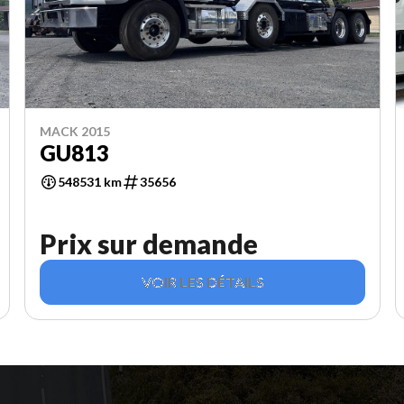
MACK 2015
GU813
548531 km
35656
Prix sur demande
VOIR LES DÉTAILS