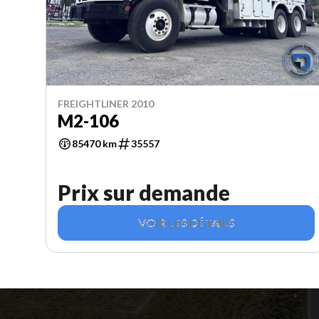
FREIGHTLINER 2010
M2-106
85470 km
35557
Prix sur demande
VOIR LES DÉTAILS