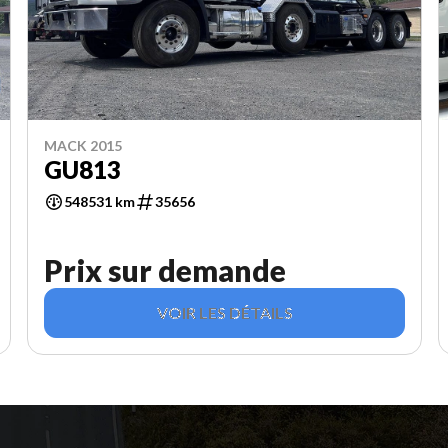
MACK 2015
GU813
548531 km
35656
Prix sur demande
VOIR LES DÉTAILS