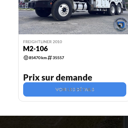
FREIGHTLINER 2010
M2-106
85470 km
35557
Prix sur demande
VOIR LES DÉTAILS