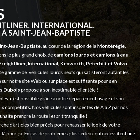
S
TLINER, INTERNATIONAL,
À SAINT-JEAN-BAPTISTE
int-Jean-Baptiste
, au cœur de la région de la
Montérégie
,
ns le plus grand choix de
camions lourds et
camions à eau,
Freightliner, International, Kenworth, Peterbilt et Volvo
.
vaste gamme de
véhicules lourds neufs
qui satisferont autant les
sur notre site Web ou sur place est suffisante pour s’en
s Dubois
propose à son inestimable clientèle !
ies, c’est possible grâce à notre
département usagé
et son
prix compétitifs. Nos véhicules sont inspectés de A à Z par nos
 souhaite prendre la route l’esprit tranquille !
che d’articles bien précis pour rehausser le look de votre
 là pour ça. En cas de problèmes plus sérieux qui nécessitent une