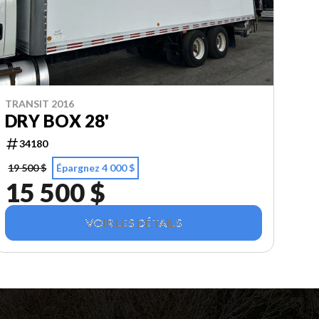
TRANSIT 2016
DRY BOX 28'
34180
19 500 $
Épargnez 4 000 $
15 500 $
VOIR LES DÉTAILS