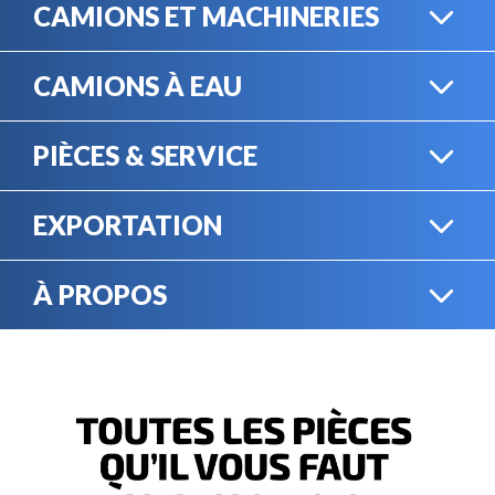
CAMIONS ET MACHINERIES
CAMIONS À EAU
CAMIONS LOURDS
PIÈCES & SERVICE
CAMIONS À EAU
EXPORTATION
BOUTIQUE EN LIGNE
MACHINERIE LOURDE
À PROPOS
EXPORTATION
LOCATION
CARRIÈRES
SERVICE MÉCANIQUE
VENDEZ VOTRE
ÉQUIPEMENT