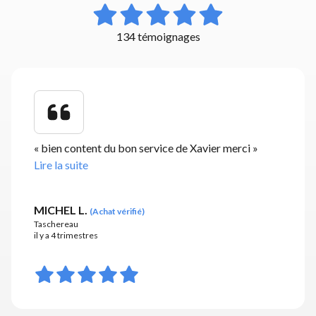
134 témoignages
«
bien content du bon service de Xavier merci
»
Lire la suite
MICHEL L.
(
Achat vérifié
)
Taschereau
il y a 4 trimestres