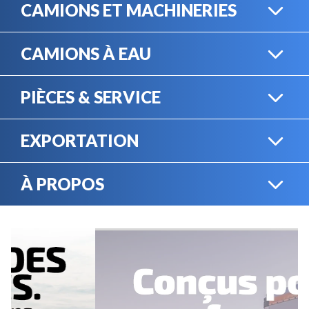
CAMIONS ET MACHINERIES
CAMIONS À EAU
CAMIONS LOURDS
PIÈCES & SERVICE
CAMIONS À EAU
EXPORTATION
BOUTIQUE EN LIGNE
MACHINERIE LOURDE
À PROPOS
EXPORTATION
LOCATION
CARRIÈRES
SERVICE MÉCANIQUE
VENDEZ VOTRE
ÉQUIPEMENT