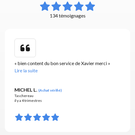
134 témoignages
«
bien content du bon service de Xavier merci
»
Lire la suite
MICHEL L.
(
Achat vérifié
)
Taschereau
il y a 4 trimestres