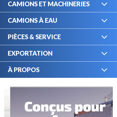
CAMIONS ET MACHINERIES
CAMIONS À EAU
CAMIONS LOURDS
PIÈCES & SERVICE
CAMIONS À EAU
EXPORTATION
BOUTIQUE EN LIGNE
MACHINERIE LOURDE
À PROPOS
EXPORTATION
LOCATION
CARRIÈRES
SERVICE MÉCANIQUE
VENDEZ VOTRE
ÉQUIPEMENT