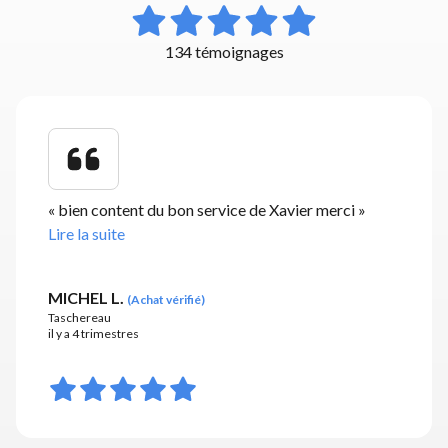
134 témoignages
«
bien content du bon service de Xavier merci
»
Lire la suite
MICHEL L.
(
Achat vérifié
)
Taschereau
il y a 4 trimestres