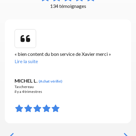
134 témoignages
«
bien content du bon service de Xavier merci
»
Lire la suite
MICHEL L.
(
Achat vérifié
)
Taschereau
il y a 4 trimestres