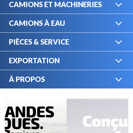
CAMIONS ET MACHINERIES
CAMIONS À EAU
CAMIONS LOURDS
PIÈCES & SERVICE
CAMIONS À EAU
EXPORTATION
BOUTIQUE EN LIGNE
MACHINERIE LOURDE
À PROPOS
EXPORTATION
LOCATION
CARRIÈRES
SERVICE MÉCANIQUE
VENDEZ VOTRE
ÉQUIPEMENT