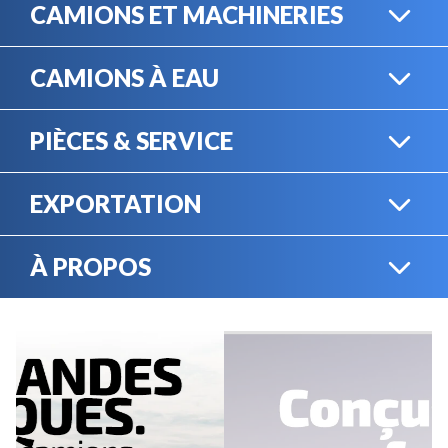
CAMIONS ET MACHINERIES
CAMIONS À EAU
CAMIONS LOURDS
PIÈCES & SERVICE
CAMIONS À EAU
EXPORTATION
BOUTIQUE EN LIGNE
MACHINERIE LOURDE
À PROPOS
EXPORTATION
LOCATION
CARRIÈRES
SERVICE MÉCANIQUE
VENDEZ VOTRE
ÉQUIPEMENT