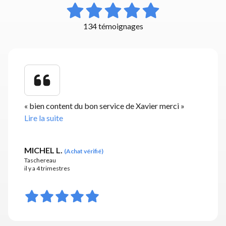
134 témoignages
«
bien content du bon service de Xavier merci
»
Lire la suite
MICHEL L.
(
Achat vérifié
)
Taschereau
il y a 4 trimestres