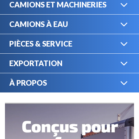
CAMIONS ET MACHINERIES
CAMIONS À EAU
CAMIONS LOURDS
PIÈCES & SERVICE
CAMIONS À EAU
EXPORTATION
BOUTIQUE EN LIGNE
MACHINERIE LOURDE
À PROPOS
EXPORTATION
LOCATION
CARRIÈRES
SERVICE MÉCANIQUE
VENDEZ VOTRE
ÉQUIPEMENT