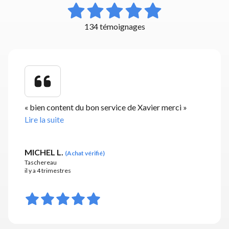
134 témoignages
«
bien content du bon service de Xavier merci
»
Lire la suite
MICHEL L.
(
Achat vérifié
)
Taschereau
il y a 4 trimestres