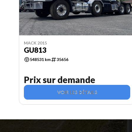
MACK 2015
GU813
548531 km
35656
Prix sur demande
VOIR LES DÉTAILS