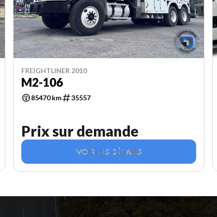
FREIGHTLINER 2010
M2-106
85470 km
35557
Prix sur demande
VOIR LES DÉTAILS