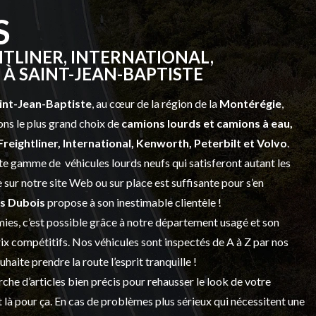
S
TLINER, INTERNATIONAL,
À SAINT-JEAN-BAPTISTE
int-Jean-Baptiste
, au cœur de la région de la
Montérégie
,
ns le plus grand choix de
camions lourds et
camions à eau,
Freightliner, International, Kenworth, Peterbilt et Volvo
.
vaste gamme de
véhicules lourds neufs
qui satisferont autant les
sur notre site Web ou sur place est suffisante pour s’en
s Dubois
propose à son inestimable clientèle !
ies, c’est possible grâce à notre
département usagé
et son
prix compétitifs. Nos véhicules sont inspectés de A à Z par nos
 souhaite prendre la route l’esprit tranquille !
che d’articles bien précis pour rehausser le look de votre
 là pour ça. En cas de problèmes plus sérieux qui nécessitent une