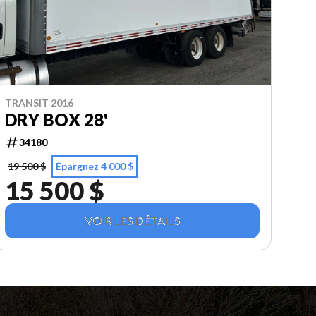
TRANSIT 2016
DRY BOX 28'
34180
19 500 $
Épargnez 4 000 $
15 500 $
VOIR LES DÉTAILS