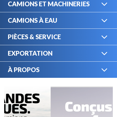
CAMIONS ET MACHINERIES
CAMIONS À EAU
CAMIONS LOURDS
PIÈCES & SERVICE
CAMIONS À EAU
EXPORTATION
BOUTIQUE EN LIGNE
MACHINERIE LOURDE
À PROPOS
EXPORTATION
LOCATION
CARRIÈRES
SERVICE MÉCANIQUE
VENDEZ VOTRE
ÉQUIPEMENT