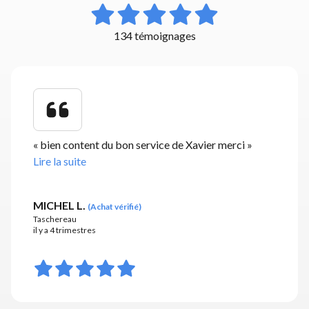
134 témoignages
«
bien content du bon service de Xavier merci
»
Lire la suite
MICHEL L.
(
Achat vérifié
)
Taschereau
il y a 4 trimestres