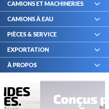
CAMIONS ET MACHINERIES
CAMIONS À EAU
CAMIONS LOURDS
PIÈCES & SERVICE
CAMIONS À EAU
EXPORTATION
BOUTIQUE EN LIGNE
MACHINERIE LOURDE
À PROPOS
EXPORTATION
LOCATION
CARRIÈRES
SERVICE MÉCANIQUE
VENDEZ VOTRE
ÉQUIPEMENT