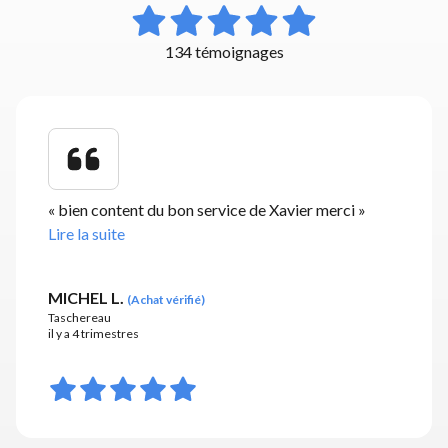
134 témoignages
«
bien content du bon service de Xavier merci
»
Lire la suite
MICHEL L.
(
Achat vérifié
)
Taschereau
il y a 4 trimestres