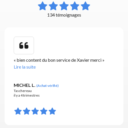
134 témoignages
«
bien content du bon service de Xavier merci
»
Lire la suite
MICHEL L.
(
Achat vérifié
)
Taschereau
il y a 4 trimestres