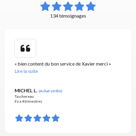
134 témoignages
«
bien content du bon service de Xavier merci
»
Lire la suite
MICHEL L.
(
Achat vérifié
)
Taschereau
il y a 4 trimestres