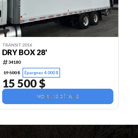
TRANSIT 2016
DRY BOX 28'
34180
19 500 $
Épargnez 4 000 $
15 500 $
VOIR LES DÉTAILS