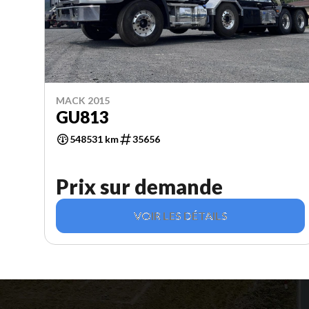
MACK 2015
GU813
548531 km
35656
Prix sur demande
VOIR LES DÉTAILS