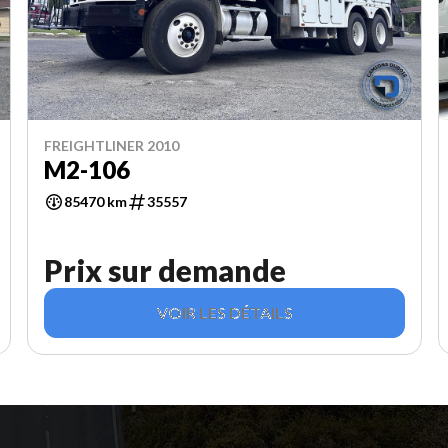
FREIGHTLINER 2010
M2-106
85470 km
35557
Prix sur demande
VOIR LES DÉTAILS