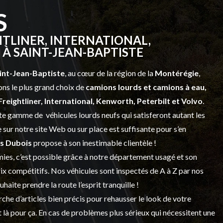
S
TLINER, INTERNATIONAL,
À SAINT-JEAN-BAPTISTE
int-Jean-Baptiste
, au cœur de la région de la
Montérégie
,
ns le plus grand choix de
camions lourds et
camions à eau,
Freightliner, International, Kenworth, Peterbilt et Volvo
.
vaste gamme de
véhicules lourds neufs
qui satisferont autant les
sur notre site Web ou sur place est suffisante pour s’en
s Dubois
propose à son inestimable clientèle !
ies, c’est possible grâce à notre
département usagé
et son
prix compétitifs. Nos véhicules sont inspectés de A à Z par nos
 souhaite prendre la route l’esprit tranquille !
che d’articles bien précis pour rehausser le look de votre
 là pour ça. En cas de problèmes plus sérieux qui nécessitent une