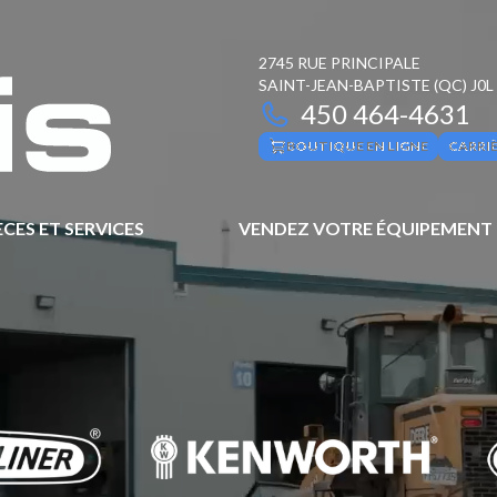
2745 RUE PRINCIPALE
SAINT-JEAN-BAPTISTE
(QC)
J0L
450 464-4631
BOUTIQUE EN LIGNE
CARRI
ÈCES ET SERVICES
VENDEZ VOTRE ÉQUIPEMENT