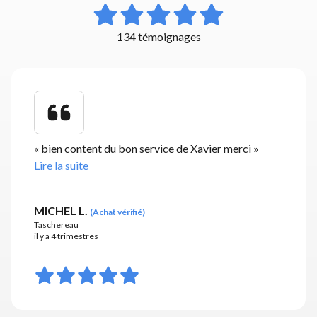
134 témoignages
«
bien content du bon service de Xavier merci
»
Lire la suite
MICHEL L.
(
Achat vérifié
)
Taschereau
il y a 4 trimestres