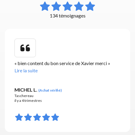
134 témoignages
«
bien content du bon service de Xavier merci
»
Lire la suite
MICHEL L.
(
Achat vérifié
)
Taschereau
il y a 4 trimestres