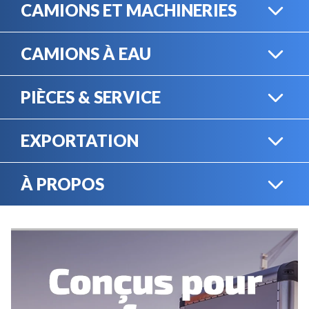
CAMIONS ET MACHINERIES
CAMIONS À EAU
CAMIONS LOURDS
PIÈCES & SERVICE
CAMIONS À EAU
EXPORTATION
BOUTIQUE EN LIGNE
MACHINERIE LOURDE
À PROPOS
EXPORTATION
LOCATION
CARRIÈRES
SERVICE MÉCANIQUE
VENDEZ VOTRE
ÉQUIPEMENT