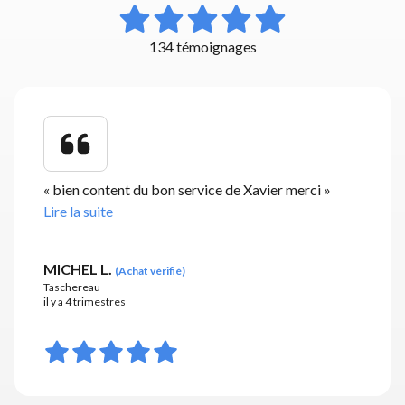
134 témoignages
«
bien content du bon service de Xavier merci
»
Lire la suite
MICHEL L.
(
Achat vérifié
)
Taschereau
il y a 4 trimestres