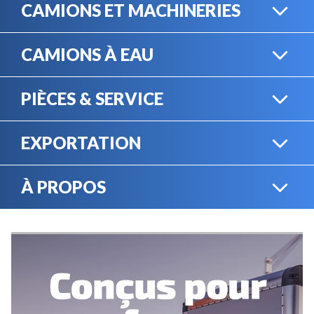
CAMIONS ET MACHINERIES
CAMIONS À EAU
CAMIONS LOURDS
PIÈCES & SERVICE
CAMIONS À EAU
EXPORTATION
BOUTIQUE EN LIGNE
MACHINERIE LOURDE
À PROPOS
EXPORTATION
LOCATION
CARRIÈRES
SERVICE MÉCANIQUE
VENDEZ VOTRE
ÉQUIPEMENT