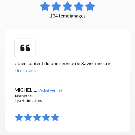
134 témoignages
«
bien content du bon service de Xavier merci
»
Lire la suite
MICHEL L.
(
Achat vérifié
)
Taschereau
il y a 4 trimestres