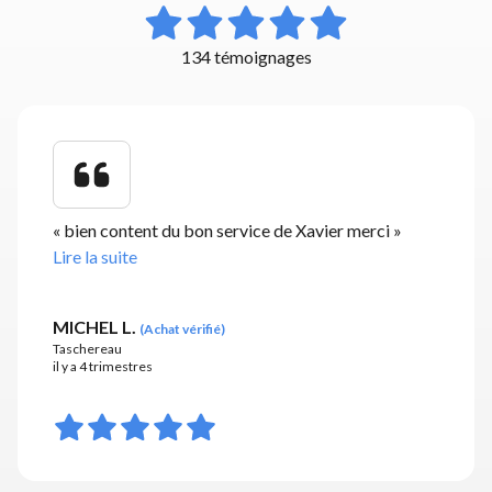
134 témoignages
«
bien content du bon service de Xavier merci
»
Lire la suite
MICHEL L.
(
Achat vérifié
)
Taschereau
il y a 4 trimestres