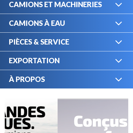
CAMIONS ET MACHINERIES
CAMIONS À EAU
CAMIONS LOURDS
PIÈCES & SERVICE
CAMIONS À EAU
EXPORTATION
BOUTIQUE EN LIGNE
MACHINERIE LOURDE
À PROPOS
EXPORTATION
LOCATION
CARRIÈRES
SERVICE MÉCANIQUE
VENDEZ VOTRE
ÉQUIPEMENT