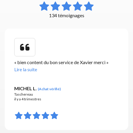
134 témoignages
«
bien content du bon service de Xavier merci
»
Lire la suite
MICHEL L.
(
Achat vérifié
)
Taschereau
il y a 4 trimestres