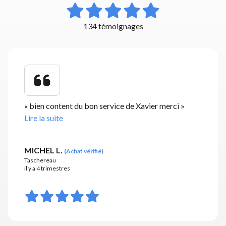
134 témoignages
«
bien content du bon service de Xavier merci
»
Lire la suite
MICHEL L.
(
Achat vérifié
)
Taschereau
il y a 4 trimestres