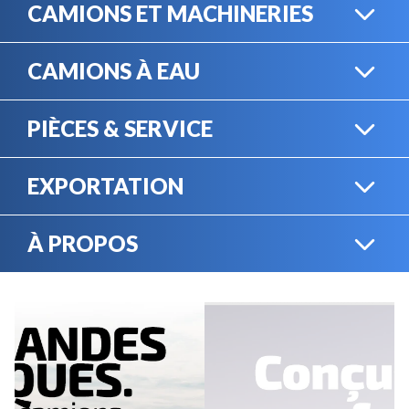
CAMIONS ET MACHINERIES
CAMIONS À EAU
CAMIONS LOURDS
PIÈCES & SERVICE
CAMIONS À EAU
EXPORTATION
BOUTIQUE EN LIGNE
MACHINERIE LOURDE
À PROPOS
EXPORTATION
LOCATION
CARRIÈRES
SERVICE MÉCANIQUE
VENDEZ VOTRE
ÉQUIPEMENT